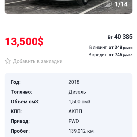
1
/
14
40 385
Br
13,500$
В лизинг:
от 348
р/мес
В кредит:
от 746
р/мес
Добавить в закладки
Год:
2018
Топливо:
Дизель
Объём см3:
1,500 см3
КПП:
АКПП
Привод:
FWD
Пробег:
139,012 км.