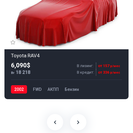
Toyota RAV4
6,090$
В лизинг:
от 157
р/мес
18 218
В кредит:
от 336
р/мес
Br
2002
FWD
АКПП
Бензин