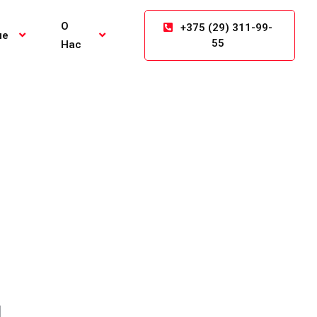
О
+375 (29) 311-99-
ие
55
Нас
4