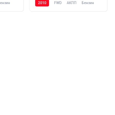
ензин
2010
FWD
АКПП
Бензин
366