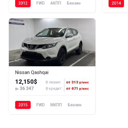
2012
FWD
АКПП
Бензин
2014
149
037
Nissan Qashqai
12,150$
В лизинг:
от 313
р/мес
36 347
В кредит:
от 671
р/мес
Br
2015
FWD
МКПП
Бензин
232