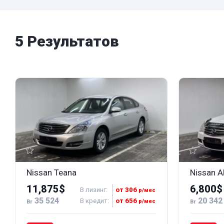
5 Результатов
Nissan Teana
Nissan A
11,875$
6,800$
В лизинг:
от 306
р/мес
35 524
20 342
В кредит:
от 656
р/мес
Br
Br