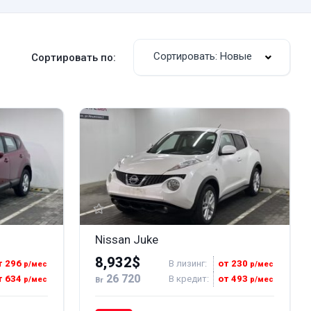
Сортировать: Новые
Сортировать по:
Nissan Juke
8,932$
т 296
В лизинг:
от 230
р/мес
р/мес
26 720
т 634
В кредит:
от 493
р/мес
р/мес
Br