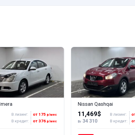
lmera
Nissan Qashqai
11,469$
В лизинг:
от 175
В лизинг:
о
р/мес
34 310
В кредит:
от 376
В кредит:
о
р/мес
Br