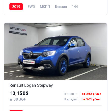
2019
FWD
МКПП
Бензин
144
Renault Logan Stepway
10,150$
В лизинг:
от 262
р/мес
30 364
В кредит:
от 561
р/мес
Br