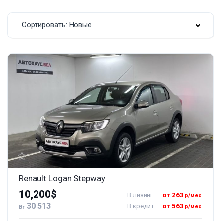
Сортировать: Новые
Renault Logan Stepway
10,200$
В лизинг:
от 263
р/мес
30 513
В кредит:
от 563
р/мес
Br